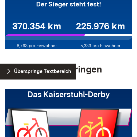
Der Sieger steht fest!
370.354 km
225.976 km
8,763
pro Einwohner
5,339
pro Einwohner
Vogtsburg vs. Ihringen
Überspringe Textbereich
Das Kaiserstuhl-Derby