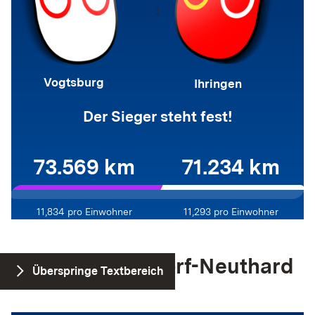
:
Vogtsburg
Ihringen
Der Sieger steht fest!
73.569 km
71.234 km
11,834
pro Einwohner
11,293
pro Einwohner
Forst vs. Karlsdorf-Neuthard
Überspringe Textbereich