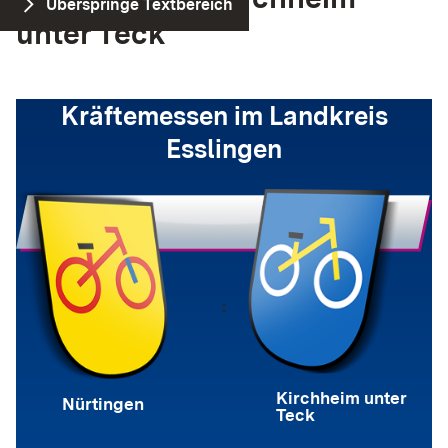
Überspringe Textbereich
unter Teck
Kräftemessen im Landkreis
Esslingen
:
Kirchheim unter
Nürtingen
Teck