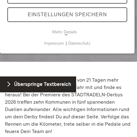
EINSTELLUNGEN SPEICHERN
Mehr Details
Impressum
|
Datenschutz
NOTWENDIGE COOKIES
Technisch notwendige Cookies ermöglichen
grundlegende Funktionen und sind für die
einwandfreie Funktion der Webseite erforderlich.
Sammelt Deine Stadt innerhalb von 21 Tagen mehr
Überspringe Textbereich
Kilometer als die Konkurrenz? Fahr mit und finde es
heraus! Bei der Premiere des STADTRADELN-Derbys
STATISTIK
2026 treffen zehn Kommunen in fünf spannenden
Statistik-Cookies werden zur Analyse und
Duellen aufeinander. Alle wichtigen Informationen rund
Optimierung der Webseite verwendet. Sie tun dies,
um dein Derby findest Du auf dieser Seite. Verfolge das
indem sie Besucher über Websites hinweg
Rennen um die Kilometer, trete selber in die Pedale und
verfolgen.
feuere Dein Team an!