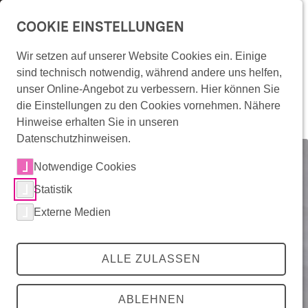
Überspringe Navigation
COOKIE EINSTELLUNGEN
menu
Wir setzen auf unserer Website Cookies ein. Einige
Derby-Time: Auf die
Wonach suchst Du?
sind technisch notwendig, während andere uns helfen,
Überspringe Seiten-Bühne
unser Online-Angebot zu verbessern. Hier können Sie
Räder, fertig, los!
lens
die Einstellungen zu den Cookies vornehmen. Nähere
Hinweise erhalten Sie in unseren
Datenschutzhinweisen.
zurück
zurück
zurück
Mitradeln
Notwendige Cookies
RadKULTUR-Angebote
Statistik
Die Initiative
Mitradeln
RadKULTUR-Angebote
Die Initiative
Externe Medien
Radinfrastruktur in Baden-Württemberg
Angebote für Unternehmen
Förderkommunen
RadRedaktion
Angebote für Kommunen
Über die RadKULTUR
Events
RadKULTUR für AGFK-Kommunen
Presse
ALLE ZULASSEN
Interaktive Karte
Infomaterial & Vorlagen
Downloadbereich
RadROUTENPLANER
Buchungsplattform
ABLEHNEN