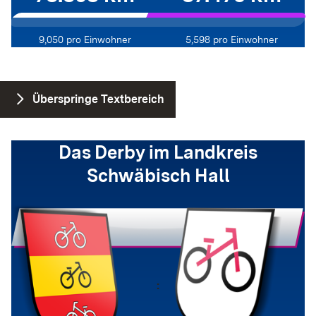
9,050
pro Einwohner
5,598
pro Einwohner
Stadt vs. Land
Überspringe Textbereich
Das Derby im Landkreis
Schwäbisch Hall
: