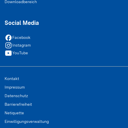
Downloadbereich
Social Media
facebook
Facebook
instagram
Instagram
youtube
YouTube
Kontakt
Impressum
Datenschutz
Barrierefreiheit
Netiquette
Einwilligungsverwaltung