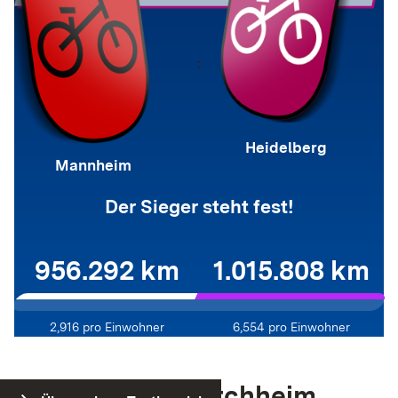
Cookie Laufzeit:
Variiert je nach Cookie (Session bis zu 2 Jahre)
:
Heidelberg
Mannheim
Der Sieger steht fest!
956.292 km
1.015.808 km
2,916
pro Einwohner
6,554
pro Einwohner
Nürtingen vs. Kirchheim