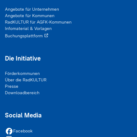
Cookie Laufzeit:
Angebote für Unternehmen
Variiert je nach Cookie (Session bis zu 2 Jahre)
Angebote für Kommunen
RadKULTUR für AGFK-Kommunen
Infomaterial & Vorlagen
Buchungsplattform
Die Initiative
Förderkommunen
Über die RadKULTUR
Presse
Downloadbereich
Social Media
facebook
Facebook