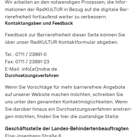
Wir arbei­ten an den not­wen­di­gen Pro­zes­sen, die Infor­
Matomo
ma­ti­o­nen der Rad­KUL­TUR in Bezug auf die digi­tale Bar­
rie­re­frei­heit fort­lau­fend wei­ter zu ver­bes­sern.
Name:
Kon­takt­an­ga­ben und Feed­back
_pk_id, _pk_ref
Feed­back zur Bar­rie­re­frei­heit die­ser Seite kön­nen Sie
Anbieter:
über unser Rad­KUL­TUR-Kon­takt­for­mu­lar abge­ben.
rad­kul­tur-bw.de
Tel.: 0711 / 23991-0
Zweck:
Fax: 0711 / 23991-23
Coo­kie von Matomo für Web­site-Ana­ly­sen. Wird
E-Mail: info(at)nvbw.de
ver­wen­det, um einige Details über den Benut­zer zu
Durch­set­zungs­ver­fah­ren
spei­chern, wie z.B. die ein­deu­tige Besu­cher-ID
Wenn Sie Vor­schläge für mehr bar­rie­re­freie Ange­bote
Cookie Laufzeit:
auf unse­rer Web­site machen möch­ten, schrei­ben Sie
12 Monate, 6 Monate
uns unter den genann­ten Kon­takt­mög­lich­kei­ten. Wenn
Sie dar­über hin­aus ein Durch­set­zungs­ver­fah­ren anstren­
gen möch­ten, fin­den Sie hier die zustän­dige Stelle:
EXTERNE MEDIEN
Inhalte von Videoplattformen und Social-Media-
Geschäfts­stelle der Lan­des-Behin­der­ten­be­auf­trag­ten
Plattformen sowie anderen externen Domains
Else-Josen­hans-Straße 6