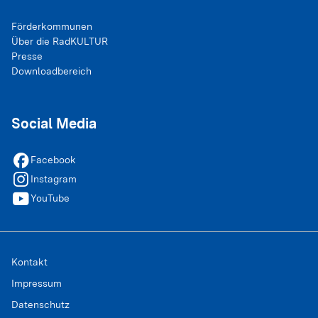
Förderkommunen
Über die RadKULTUR
Presse
Downloadbereich
Social Media
facebook
Facebook
instagram
Instagram
youtube
YouTube
Kontakt
Impressum
Datenschutz