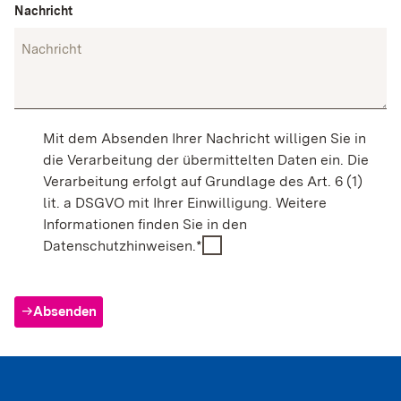
Nachricht
werden standardmäßig blockiert. Wenn Cookies
von externen Medien akzeptiert werden, bedarf der
Zugriff auf diese Inhalte keiner manuellen
Zustimmung mehr.
Instagram
Mit dem Absenden Ihrer Nachricht willigen Sie in
die Verarbeitung der übermittelten Daten ein. Die
Name:
act, csrftoken, ds_user_id, ig_did, mid, rur,
Verarbeitung erfolgt auf Grundlage des Art. 6 (1)
sessionid, shbid, shbts, spin, urlgen
lit. a DSGVO mit Ihrer Einwilligung. Weitere
Informationen finden Sie in den
Anbieter:
Datenschutzhinweisen.*
Instagram (Meta Platforms Ireland Limited)
Zweck:
Wird verwendet, um Instagram-Inhalte auf der
Absenden
arrow_right
Website anzuzeigen und mit dem sozialen
Netzwerk zu interagieren. Dabei können
personenbezogene Daten durch Instagram
verarbeitet werden.