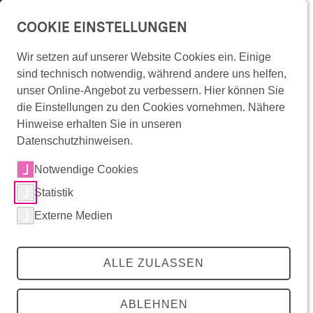
Überspringe Navigation
COOKIE EINSTELLUNGEN
menu
Wir setzen auf unserer Website Cookies ein. Einige
Kontakt
Wonach suchst Du?
sind technisch notwendig, während andere uns helfen,
Überspringe Artikel-Bühne
unser Online-Angebot zu verbessern. Hier können Sie
lens
die Einstellungen zu den Cookies vornehmen. Nähere
Teilen
share
Hinweise erhalten Sie in unseren
Datenschutzhinweisen.
zurück
zurück
zurück
Mitradeln
Notwendige Cookies
RadKULTUR-Angebote
Statistik
Die Initiative
Mitradeln
RadKULTUR-Angebote
Die Initiative
Externe Medien
Radinfrastruktur in Baden-Württemberg
Angebote für Unternehmen
Förderkommunen
RadRedaktion
Angebote für Kommunen
Über die RadKULTUR
Events
RadKULTUR für AGFK-Kommunen
Presse
ALLE ZULASSEN
cross_large
Interaktive Karte
Infomaterial & Vorlagen
Downloadbereich
Initia­tive Rad­KUL­TUR des Minis­te­ri­ums 
Teilen via:
RadROUTENPLANER
Buchungsplattform
Überspringe Textbereich
ABLEHNEN
für 