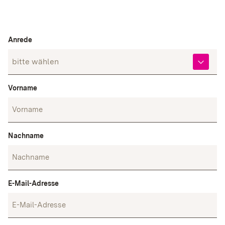
Matomo
Name:
Anrede
_pk_id, _pk_ref
Anbieter:
rad­kul­tur-bw.de
Vorname
Zweck:
Coo­kie von Matomo für Web­site-Ana­ly­sen. Wird
ver­wen­det, um einige Details über den Benut­zer zu
spei­chern, wie z.B. die ein­deu­tige Besu­cher-ID
Nachname
Cookie Laufzeit:
12 Monate, 6 Monate
E-Mail-Adresse
EXTERNE MEDIEN
Inhalte von Videoplattformen und Social-Media-
Plattformen sowie anderen externen Domains