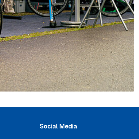
cross_large
Social Media