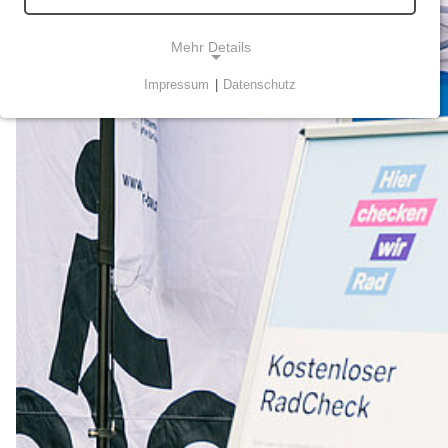
Mehr Details
Impressum
|
Datenschutz
NOTWENDIGE COOKIES
Technisch notwendige Cookies ermöglichen
grundlegende Funktionen und sind für die
einwandfreie Funktion der Webseite erforderlich.
STATISTIK
Statistik-Cookies werden zur Analyse und
Optimierung der Webseite verwendet. Sie tun dies,
indem sie Besucher über Websites hinweg
verfolgen.
Matomo