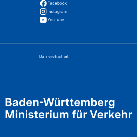
facebook
Facebook
instagram
Instagram
youtube
YouTube
Barrierefreiheit