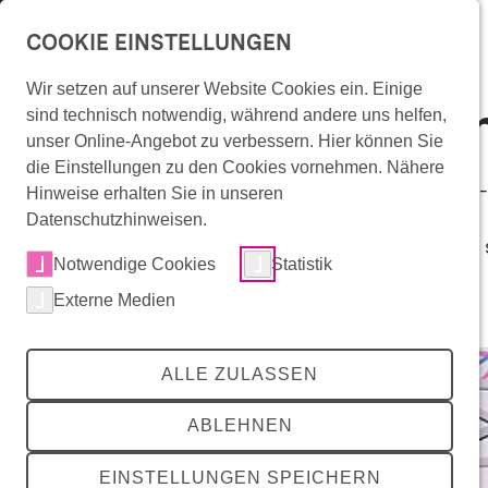
Überspringe Navigation
COOKIE EINSTELLUNGEN
Wir setzen auf unserer Website Cookies ein. Einige
RadCheck Backna
Wonach suchst Du?
sind technisch notwendig, während andere uns helfen,
Überspringe Artikel-Bühne
unser Online-Angebot zu verbessern. Hier können Sie
die Einstellungen zu den Cookies vornehmen. Nähere
19. September 2026, 11 bis 17 Uhr, Willy-Brandt
Hinweise erhalten Sie in unseren
Datenschutzhinweisen.
Änderungen vorbehalten. Bitte informieren Sie 
zurück
zurück
zurück
Mitradeln
Notwendige Cookies
Statistik
RadKULTUR-Angebote
Externe Medien
Teilen
share
Die Initiative
Mitradeln
RadKULTUR-Angebote
Die Initiative
Radinfrastruktur in Baden-Württemberg
Angebote für Unternehmen
Förderkommunen
Valentin Marquardt
©
ALLE ZULASSEN
RadRedaktion
Angebote für Kommunen
Über die RadKULTUR
Events
RadKULTUR für AGFK-Kommunen
Presse
ABLEHNEN
Interaktive Karte
Infomaterial & Vorlagen
Downloadbereich
RadROUTENPLANER
Buchungsplattform
EINSTELLUNGEN SPEICHERN