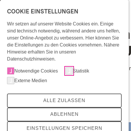
Überspringe Navigation
COOKIE EINSTELLUNGEN
Wir setzen auf unserer Website Cookies ein. Einige
Frühling, Sonne, Fa
Wonach suchst Du?
sind technisch notwendig, während andere uns helfen,
Überspringe Artikel Einleitung
unser Online-Angebot zu verbessern. Hier können Sie
schönste Zeit des 
die Einstellungen zu den Cookies vornehmen. Nähere
Hinweise erhalten Sie in unseren
Datenschutzhinweisen.
Die Temperaturen steigen, die Sonne scheint u
zurück
zurück
zurück
Mitradeln
Notwendige Cookies
Statistik
RadKULTUR-Angebote
Externe Medien
Lesezeit: 4 min.
Die Initiative
Mitradeln
RadKULTUR-Angebote
Die Initiative
Radinfrastruktur in Baden-Württemberg
Angebote für Unternehmen
Förderkommunen
Teilen
share
ALLE ZULASSEN
RadRedaktion
Angebote für Kommunen
Über die RadKULTUR
Events
RadKULTUR für AGFK-Kommunen
Presse
ABLEHNEN
RadRedaktion
Kommunen
Unternehmen
Interaktive Karte
Infomaterial & Vorlagen
Downloadbereich
RadROUTENPLANER
Buchungsplattform
EINSTELLUNGEN SPEICHERN