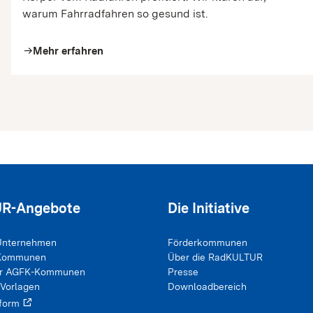
warum Fahrradfahren so gesund ist.
Mehr erfahren
arrow_right
R-Angebote
Die Initiative
Unternehmen
Förderkommunen
 Kommunen
Über die RadKULTUR
ür AGFK-Kommunen
Presse
 Vorlagen
Downloadbereich
tform