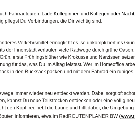
auch Fahrradtouren. Lade Kolleginnen und Kollegen oder Nac
ig pflegst Du Verbindungen, die Dir wichtig sind.
anderes Verkehrsmittel ermöglicht es, so unkompliziert ins Gr
its der Innenstadt verlaufen viele Radwege durch grüne Oasen,
es Grün, erste Frühlingsblüher wie Krokusse und Narzissen setz
ung für das, was Du im Alltag leistest. Wer im Homeoffice arbei
ack in den Rucksack packen und mit dem Fahrrad ein ruhiges 
swege immer wieder neu entdeckt werden. Dabei sorgt oft schon
hlen, kannst Du neue Teilstrecken entdecken oder eine völlig
t den Kopf frei, hebt die Laune und hilft dabei, die Umgebung k
ete Routen informieren, etwa im RadROUTENPLANER BW (
www.ra