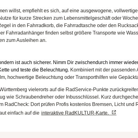
en willst, empfiehlt es sich, auf eine ausgewogene, vollwert
. Nutze für kurze Strecken zum Lebensmittelgeschäft oder Woche
Regel in den Fahrradkorb, die Fahrradtasche oder den Rucksac
oder Fahrradanhänger finden selbst größere Transporte wie Was
en zum Ausleihen an.
ndern ist auch sicherer. Nimm Dir zwischendurch immer wieder 
 Kette und teste die Beleuchtung.
Kombiniert mit der passenden 
m, hochwertige Beleuchtung oder Transporthilfen wie Gepäcktas
rttemberg vielerorts auf die RadService-Punkte zurückgreifen
ug wie Schraubendreher oder Inbusschlüssel. Kurz durchgechec
m RadCheck: Dort prüfen Profis kostenlos Bremsen, Licht und R
aut einfach auf die
interaktive RadKULTUR-Karte.