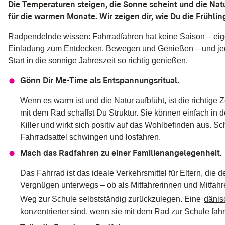
Plattformen sowie anderen externen Domains
Die Temperaturen steigen, die Sonne scheint und die Natur
werden standardmäßig blockiert. Wenn Cookies
für die warmen Monate. Wir zeigen dir, wie Du die Frühl
von externen Medien akzeptiert werden, bedarf der
Zugriff auf diese Inhalte keiner manuellen
Radpendelnde wissen: Fahrradfahren hat keine Saison – eig
Zustimmung mehr.
Einladung zum Entdecken, Bewegen und Genießen – und jeder
Start in die sonnige Jahreszeit so richtig genießen.
Instagram
Gönn Dir Me-Time als Entspannungsritual.
Name:
Wenn es warm ist und die Natur aufblüht, ist die richtig
act, csrftoken, ds_user_id, ig_did,
mit dem Rad schaffst Du Struktur. Sie können einfach in d
mid, rur, sessionid, shbid, shbts,
spin, urlgen
Killer und wirkt sich positiv auf das Wohlbefinden aus. 
Fahrradsattel schwingen und losfahren.
Anbieter:
Mach das Radfahren zu einer Familienangelegenheit.
Instagram (Meta Platforms Ireland
Limited)
Das Fahrrad ist das ideale Verkehrsmittel für Eltern, die
Zweck:
Vergnügen unterwegs – ob als Mitfahrerinnen und Mitfahre
Wird verwendet, um Instagram-
Weg zur Schule selbstständig zurückzulegen. Eine
dänis
Inhalte auf der Website
konzentrierter sind, wenn sie mit dem Rad zur Schule fah
anzuzeigen und mit dem sozialen