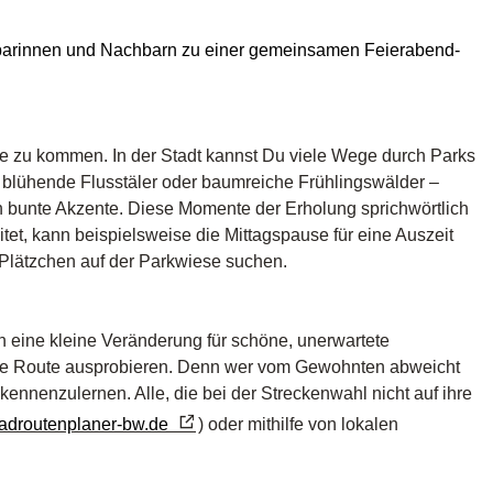
hbarinnen und Nachbarn zu einer gemeinsamen Feierabend-
üne zu kommen. In der Stadt kannst Du viele Wege durch Parks
 blühende Flusstäler oder baumreiche Frühlingswälder –
en bunte Akzente. Diese Momente der Erholung sprichwörtlich
tet, kann beispielsweise die Mittagspause für eine Auszeit
Plätzchen auf der Parkwiese suchen.
 eine kleine Veränderung für schöne, unerwartete
 neue Route ausprobieren. Denn wer vom Gewohnten abweicht
ennenzulernen. Alle, die bei der Streckenwahl nicht auf ihre
d­rou­ten­pla­ner-bw.de
) oder mithilfe von lokalen