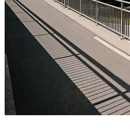
Name:
_pk_id, _pk_ref
Anbieter:
rad­kul­tur-bw.de
Zweck:
Coo­kie von Matomo für Web­site-
Ana­ly­sen. Wird ver­wen­det, um
einige Details über den Benut­zer
zu spei­chern, wie z.B. die ein­deu­
tige Besu­cher-ID
Cookie
Laufzeit:
12 Monate, 6 Monate
EXTERNE MEDIEN
Inhalte von Videoplattformen und Social-Media-