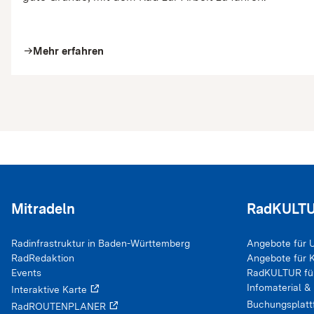
Mehr erfahren
arrow_right
Teilen via:
facebook
Mitradeln
RadKULTU
Facebook
Radinfrastruktur in Baden-Württemberg
Angebote für 
twitterx
X / Twitter
RadRedaktion
Angebote für
Events
RadKULTUR f
linkedin
LinkedIn
Infomaterial &
Interaktive Karte
Buchungsplat
RadROUTENPLANER