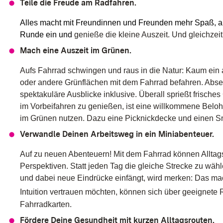
Netzwerk zu interagieren. Dabei
Teile die Freude am Radfahren.
können personenbezogene Daten
durch Instagram verarbeitet
Alles macht mit Freundinnen und Freunden mehr Spaß, 
werden.
Runde ein und
genieße die kleine Auszeit. Und gleichzeit
Mach eine Auszeit im Grünen.
Cookie
Laufzeit:
Aufs Fahrrad schwingen und raus in die Natur: Kaum ein 
Variiert je nach Cookie (Session bis
oder andere Grünflächen mit dem Fahrrad befahren. Abse
zu 2 Jahre)
spektakuläre Ausblicke inklusive. Überall sprießt frisch
im Vorbeifahren zu genießen, ist eine willkommene Belohn
im Grünen nutzen. Dazu eine Picknickdecke und einen Sn
Verwandle Deinen Arbeitsweg in ein Miniabenteuer.
Auf zu neuen Abenteuern! Mit dem Fahrrad können Alltag
Perspektiven. Statt jeden Tag die gleiche Strecke zu wä
und dabei neue Eindrücke einfängt, wird merken: Das mach
Intuition vertrauen möchten, können sich über geeign
Fahrradkarten.
Fördere Deine Gesundheit mit kurzen Alltagsrouten.