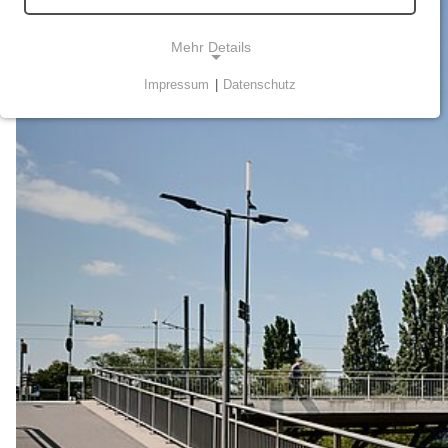
Mehr Details
Impressum
|
Datenschutz
NOTWENDIGE COOKIES
Technisch notwendige Cookies ermöglichen
grundlegende Funktionen und sind für die
einwandfreie Funktion der Webseite erforderlich.
STATISTIK
Statistik-Cookies werden zur Analyse und
Optimierung der Webseite verwendet. Sie tun dies,
indem sie Besucher über Websites hinweg
verfolgen.
Matomo