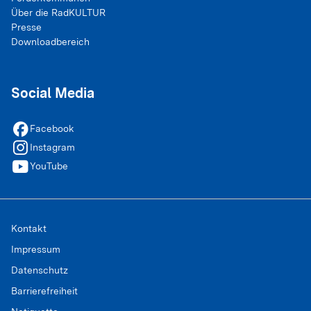
Über die RadKULTUR
Presse
Downloadbereich
Social Media
facebook
Facebook
instagram
Instagram
youtube
YouTube
Kontakt
Impressum
Datenschutz
Barrierefreiheit