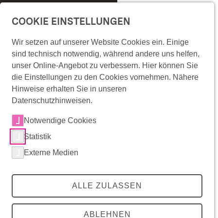
Überspringe Navigation
menu
COOKIE EINSTELLUNGEN
Wir setzen auf unserer Website Cookies ein. Einige
RadKULTUR im Landkreis
Wonach suchst Du?
sind technisch notwendig, während andere uns helfen,
Überspringe Artikel-Bühne
unser Online-Angebot zu verbessern. Hier können Sie
Ravensburg
lens
die Einstellungen zu den Cookies vornehmen. Nähere
Hinweise erhalten Sie in unseren
Teilen
share
Datenschutzhinweisen.
zurück
zurück
zurück
Mitradeln
Notwendige Cookies
RadKULTUR-Angebote
Statistik
Die Initiative
Mitradeln
RadKULTUR-Angebote
Die Initiative
Externe Medien
Radinfrastruktur in Baden-Württemberg
Angebote für Unternehmen
Förderkommunen
RadRedaktion
Angebote für Kommunen
Über die RadKULTUR
Events
RadKULTUR für AGFK-Kommunen
Presse
ALLE ZULASSEN
Interaktive Karte
Infomaterial & Vorlagen
Downloadbereich
RadROUTENPLANER
Buchungsplattform
ABLEHNEN