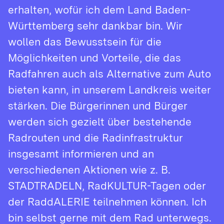
erhalten, wofür ich dem Land Baden-
werden standardmäßig blockiert. Wenn Cookies
Württemberg sehr dankbar bin. Wir
von externen Medien akzeptiert werden, bedarf der
Zugriff auf diese Inhalte keiner manuellen
wollen das Bewusstsein für die
Zustimmung mehr.
Möglichkeiten und Vorteile, die das
Radfahren auch als Alternative zum Auto
Instagram
bieten kann, in unserem Landkreis weiter
Name:
act, csrftoken, ds_user_id, ig_did, mid, rur,
stärken. Die Bürgerinnen und Bürger
sessionid, shbid, shbts, spin, urlgen
werden sich gezielt über bestehende
Anbieter:
Radrouten und die Radinfrastruktur
Instagram (Meta Platforms Ireland Limited)
insgesamt informieren und an
Zweck:
verschiedenen Aktionen wie z. B.
Wird verwendet, um Instagram-Inhalte auf der
Website anzuzeigen und mit dem sozialen
STADTRADELN, RadKULTUR-Tagen oder
Netzwerk zu interagieren. Dabei können
der RaddALERIE teilnehmen können. Ich
personenbezogene Daten durch Instagram
verarbeitet werden.
bin selbst gerne mit dem Rad unterwegs.