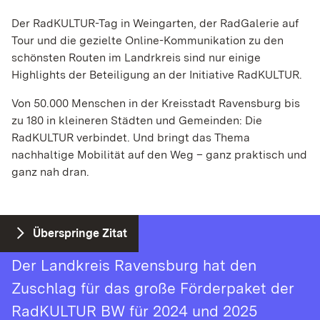
mastodon
Mastodon
Der RadKULTUR-Tag in Weingarten, der RadGalerie auf
Matomo
Tour und die gezielte Online-Kommunikation zu den
Name:
schönsten Routen im Landrkreis sind nur einige
_pk_id, _pk_ref
Highlights der Beteiligung an der Initiative RadKULTUR.
Anbieter:
Von 50.000 Menschen in der Kreisstadt Ravensburg bis
rad­kul­tur-bw.de
zu 180 in kleineren Städten und Gemeinden: Die
RadKULTUR verbindet. Und bringt das Thema
Zweck:
Coo­kie von Matomo für Web­site-Ana­ly­sen. Wird
nachhaltige Mobilität auf den Weg – ganz praktisch und
ver­wen­det, um einige Details über den Benut­zer zu
ganz nah dran.
spei­chern, wie z.B. die ein­deu­tige Besu­cher-ID
Cookie Laufzeit:
12 Monate, 6 Monate
Überspringe Zitat
Der Landkreis Ravensburg hat den
EXTERNE MEDIEN
Zuschlag für das große Förderpaket der
Inhalte von Videoplattformen und Social-Media-
RadKULTUR BW für 2024 und 2025
Plattformen sowie anderen externen Domains