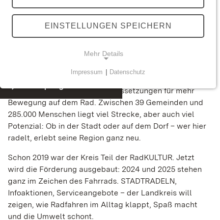
EINSTELLUNGEN SPEICHERN
Mehr Details
cross_large
Impressum
|
Datenschutz
Teilen via:
Der Landkreis Ravensburg ist groß, vielfältig und
NOTWENDIGE COOKIES
Überspringe Textbereich
ländlich geprägt – beste Voraussetzungen für mehr
Technisch notwendige Cookies ermöglichen
facebook
Facebook
Bewegung auf dem Rad. Zwischen 39 Gemeinden und
grundlegende Funktionen und sind für die
285.000 Menschen liegt viel Strecke, aber auch viel
einwandfreie Funktion der Webseite erforderlich.
twitterx
Potenzial: Ob in der Stadt oder auf dem Dorf – wer hier
X / Twitter
radelt, erlebt seine Region ganz neu.
linkedin
LinkedIn
Schon 2019 war der Kreis Teil der RadKULTUR. Jetzt
STATISTIK
wird die Förderung ausgebaut: 2024 und 2025 stehen
Statistik-Cookies werden zur Analyse und
xing
ganz im Zeichen des Fahrrads. STADTRADELN,
Xing
Optimierung der Webseite verwendet. Sie tun dies,
Infoaktionen, Serviceangebote – der Landkreis will
indem sie Besucher über Websites hinweg
zeigen, wie Radfahren im Alltag klappt, Spaß macht
email_filled
E-Mail
verfolgen.
und die Umwelt schont.