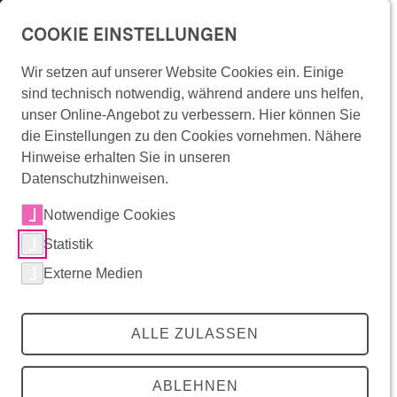
Überspringe Navigation
COOKIE EINSTELLUNGEN
menu
Wir setzen auf unserer Website Cookies ein. Einige
RadKULTUR im
Wonach suchst Du?
sind technisch notwendig, während andere uns helfen,
Überspringe Artikel-Bühne
unser Online-Angebot zu verbessern. Hier können Sie
Ostalbkreis
lens
die Einstellungen zu den Cookies vornehmen. Nähere
Hinweise erhalten Sie in unseren
Datenschutzhinweisen.
Teilen
share
zurück
zurück
zurück
Mitradeln
Notwendige Cookies
RadKULTUR-Angebote
Statistik
Die Initiative
Mitradeln
RadKULTUR-Angebote
Die Initiative
Externe Medien
Radinfrastruktur in Baden-Württemberg
Angebote für Unternehmen
Förderkommunen
RadRedaktion
Angebote für Kommunen
Über die RadKULTUR
Events
RadKULTUR für AGFK-Kommunen
Presse
ALLE ZULASSEN
Interaktive Karte
Infomaterial & Vorlagen
Downloadbereich
RadROUTENPLANER
Buchungsplattform
ABLEHNEN