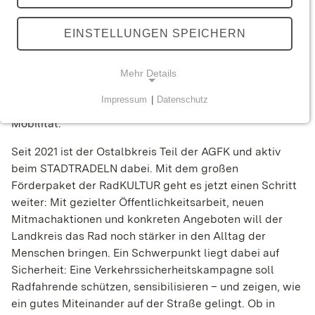
cross_large
EINSTELLUNGEN SPEICHERN
Teilen via:
Im Ostalbkreis zeigt sich, wie Radfahren zur regionalen
Überspringe Textbereich
Stärke wird. Fast 1.200 Kilometer Radwegenetz
Mehr Details
facebook
Facebook
durchziehen den Landkreis – und bieten schon heute
Impressum
|
Datenschutz
gute Voraussetzungen für eine klimafreundliche
NOTWENDIGE COOKIES
twitterx
Mobilität.
X / Twitter
Technisch notwendige Cookies ermöglichen
grundlegende Funktionen und sind für die
Seit 2021 ist der Ostalbkreis Teil der AGFK und aktiv
linkedin
LinkedIn
einwandfreie Funktion der Webseite erforderlich.
beim STADTRADELN dabei. Mit dem großen
Förderpaket der RadKULTUR geht es jetzt einen Schritt
xing
weiter: Mit gezielter Öffentlichkeitsarbeit, neuen
Xing
Mitmachaktionen und konkreten Angeboten will der
STATISTIK
Landkreis das Rad noch stärker in den Alltag der
email_filled
E-Mail
Statistik-Cookies werden zur Analyse und
Menschen bringen. Ein Schwerpunkt liegt dabei auf
Optimierung der Webseite verwendet. Sie tun dies,
Sicherheit: Eine Verkehrssicherheitskampagne soll
mastodon
Mastodon
indem sie Besucher über Websites hinweg
Radfahrende schützen, sensibilisieren – und zeigen, wie
verfolgen.
ein gutes Miteinander auf der Straße gelingt. Ob in