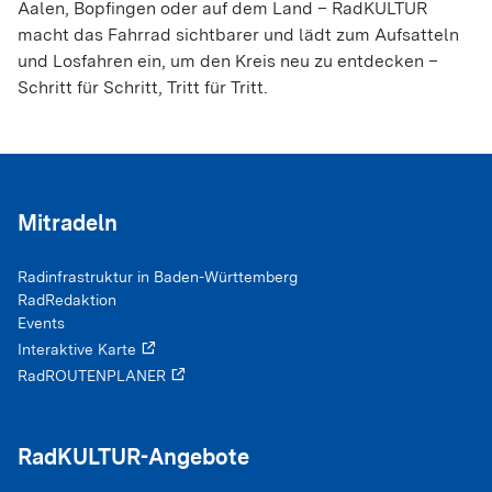
Aalen, Bopfingen oder auf dem Land – RadKULTUR
Matomo
macht das Fahrrad sichtbarer und lädt zum Aufsatteln
und Losfahren ein, um den Kreis neu zu entdecken –
Name:
Schritt für Schritt, Tritt für Tritt.
_pk_id, _pk_ref
Anbieter:
rad­kul­tur-bw.de
Zweck:
Mitradeln
Coo­kie von Matomo für Web­site-Ana­ly­sen. Wird
ver­wen­det, um einige Details über den Benut­zer zu
spei­chern, wie z.B. die ein­deu­tige Besu­cher-ID
Radinfrastruktur in Baden-Württemberg
RadRedaktion
Cookie Laufzeit:
Events
12 Monate, 6 Monate
Interaktive Karte
RadROUTENPLANER
EXTERNE MEDIEN
RadKULTUR-Angebote
Inhalte von Videoplattformen und Social-Media-
Plattformen sowie anderen externen Domains