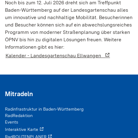
Noch bis zum 12. Juli 2026 dreht sich am Treffpunkt
Baden-Württemberg auf der Landesgartenschau alles
um innovative und nachhaltige Mobilität. Besucherinnen
und Besucher können sich auf ein abwechslungsreiches
Programm von moderner Straßenplanung über starken
ÖPNV bis hin zu digitalen Lösungen freuen. Weitere
Informationen gibt es hier:
Kalender - Landesgartenschau Ellwangen
cross_large
Teilen via:
facebook
Facebook
Mitradeln
twitterx
X / Twitter
Radinfrastruktur in Baden-Württemberg
RadRedaktion
Events
linkedin
LinkedIn
Interaktive Karte
RadROUTENPLANER