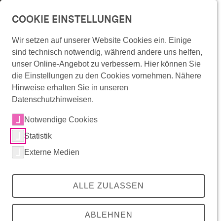
Überspringe Navigation
COOKIE EINSTELLUNGEN
menu
Wir setzen auf unserer Website Cookies ein. Einige
RadMelder startet auf der
Wonach suchst Du?
sind technisch notwendig, während andere uns helfen,
Überspringe Artikel Einleitung
unser Online-Angebot zu verbessern. Hier können Sie
Landesgartenschau
lens
die Einstellungen zu den Cookies vornehmen. Nähere
Hinweise erhalten Sie in unseren
03. Juli 2026 – Wege verbessern, Mängel
Datenschutzhinweisen.
melden, Mobilität erleben: Auf der
zurück
zurück
zurück
Mitradeln
Notwendige Cookies
Landesgartenschau in Ellwangen zeigt das
RadKULTUR-Angebote
Statistik
Landesverkehrsministerium, wie Mobilität
Die Initiative
Mitradeln
RadKULTUR-Angebote
Die Initiative
Externe Medien
von morgen funktioniert. Staatssekretär
Radinfrastruktur in Baden-Württemberg
Angebote für Unternehmen
Förderkommunen
Raimund Haser MdL stellt den neuen
RadRedaktion
Angebote für Kommunen
Über die RadKULTUR
Events
RadKULTUR für AGFK-Kommunen
Presse
ALLE ZULASSEN
RadMELDER vor und schaltet ihn live.
Interaktive Karte
Infomaterial & Vorlagen
Downloadbereich
RadROUTENPLANER
Buchungsplattform
Teilen
share
ABLEHNEN