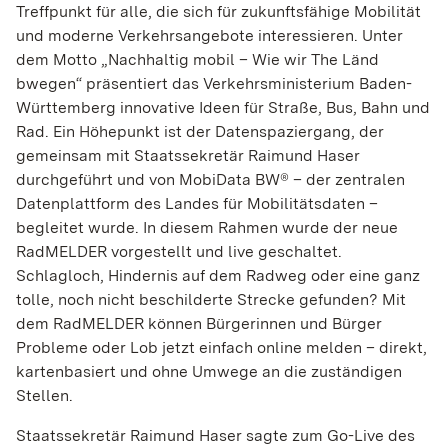
Treffpunkt für alle, die sich für zukunftsfähige Mobilität
Matomo
und moderne Verkehrsangebote interessieren. Unter
dem Motto „Nachhaltig mobil – Wie wir The Länd
Name:
bwegen“ präsentiert das Verkehrsministerium Baden-
_pk_id, _pk_ref
Württemberg innovative Ideen für Straße, Bus, Bahn und
Anbieter:
Rad. Ein Höhepunkt ist der Datenspaziergang, der
rad­kul­tur-bw.de
gemeinsam mit Staatssekretär Raimund Haser
durchgeführt und von MobiData BW® – der zentralen
Zweck:
Datenplattform des Landes für Mobilitätsdaten –
Coo­kie von Matomo für Web­site-Ana­ly­sen. Wird
begleitet wurde. In diesem Rahmen wurde der neue
ver­wen­det, um einige Details über den Benut­zer zu
spei­chern, wie z.B. die ein­deu­tige Besu­cher-ID
RadMELDER vorgestellt und live geschaltet.
Schlagloch, Hindernis auf dem Radweg oder eine ganz
Cookie Laufzeit:
tolle, noch nicht beschilderte Strecke gefunden? Mit
12 Monate, 6 Monate
dem RadMELDER können Bürgerinnen und Bürger
Probleme oder Lob jetzt einfach online melden – direkt,
kartenbasiert und ohne Umwege an die zuständigen
EXTERNE MEDIEN
Stellen.
Inhalte von Videoplattformen und Social-Media-
Staatssekretär Raimund Haser sagte zum Go-Live des
Plattformen sowie anderen externen Domains