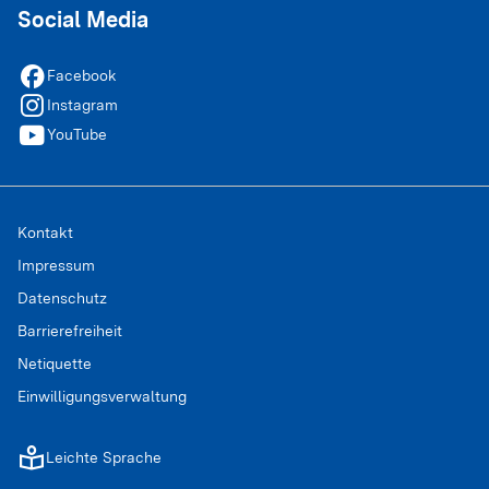
Social Media
facebook
Facebook
instagram
Instagram
youtube
YouTube
Kontakt
Impressum
Datenschutz
Barrierefreiheit
Netiquette
Einwilligungsverwaltung
easyread
Leichte Sprache