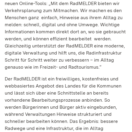
neuen Online-Tools: „Mit dem RadMELDER bieten wir
werden standardmäßig blockiert. Wenn Cookies
Verkehrsplanung zum Mitmachen. Wir machen es den
von externen Medien akzeptiert werden, bedarf der
Menschen ganz einfach, Hinweise aus ihrem Alltag zu
Zugriff auf diese Inhalte keiner manuellen
melden: schnell, digital und ohne Umwege. Wichtige
Zustimmung mehr.
Informationen kommen direkt dort an, wo sie gebraucht
werden, und können effizient bearbeitet werden.
Instagram
Gleichzeitig unterstützt der RadMELDER eine moderne,
digitale Verwaltung und hilft uns, die Radinfrastruktur
Name:
act, csrftoken, ds_user_id, ig_did, mid, rur,
Schritt für Schritt weiter zu verbessern – im Alltag
sessionid, shbid, shbts, spin, urlgen
genauso wie im Freizeit- und Radtourismus.“
Anbieter:
Der RadMELDER ist ein freiwilliges, kostenfreies und
Instagram (Meta Platforms Ireland Limited)
webbasiertes Angebot des Landes für die Kommunen
und lässt sich über eine Schnittstelle an bereits
Zweck:
vorhandene Bearbeitungsprozesse anbinden. So
Wird verwendet, um Instagram-Inhalte auf der
Website anzuzeigen und mit dem sozialen
werden Bürgerinnen und Bürger aktiv eingebunden,
Netzwerk zu interagieren. Dabei können
während Verwaltungen Hinweise strukturiert und
personenbezogene Daten durch Instagram
schneller bearbeiten können. Das Ergebnis: bessere
verarbeitet werden.
Radwege und eine Infrastruktur, die im Alltag