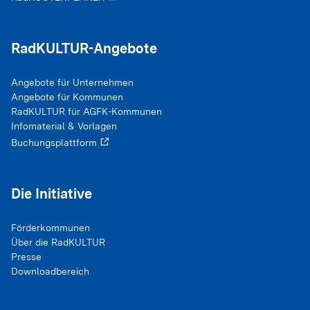
xing
Xing
email_filled
RadKULTUR-Angebote
E-Mail
Angebote für Unternehmen
mastodon
Mastodon
Angebote für Kommunen
RadKULTUR für AGFK-Kommunen
Infomaterial & Vorlagen
Buchungsplattform
Die Initiative
Förderkommunen
Über die RadKULTUR
Presse
Downloadbereich