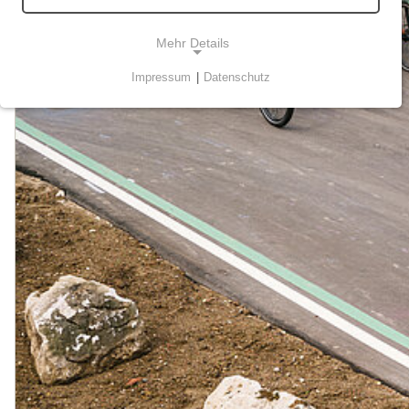
Mehr Details
Impressum
|
Datenschutz
NOTWENDIGE COOKIES
Technisch notwendige Cookies ermöglichen
grundlegende Funktionen und sind für die
einwandfreie Funktion der Webseite erforderlich.
STATISTIK
Statistik-Cookies werden zur Analyse und
Optimierung der Webseite verwendet. Sie tun dies,
indem sie Besucher über Websites hinweg
verfolgen.
Matomo