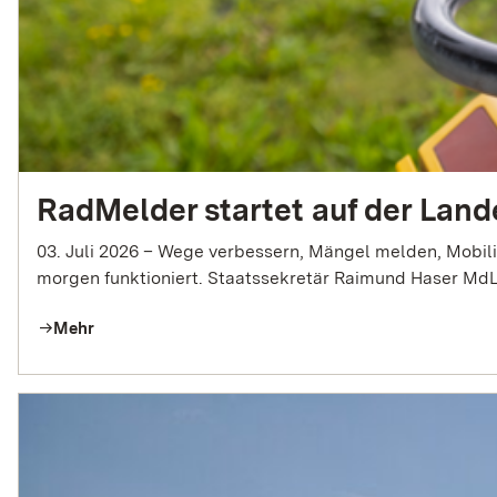
RadMelder startet auf der Lan
03. Juli 2026 – Wege verbessern, Mängel melden, Mobilität erleben: Auf der Landes
morgen funktioniert. Staatss
Mehr
arrow_right