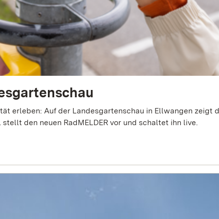
desgartenschau
gartenschau in Ellwangen zeigt das Landesverkehrsministerium, wie Mobilität von
ekretär Raimund Haser MdL stellt den neuen RadMELDER vor und schaltet ihn live.