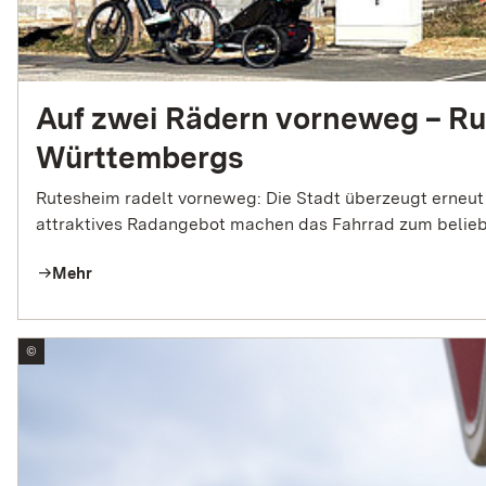
Netzwerk zu interagieren. Dabei
können personenbezogene Daten
durch Instagram verarbeitet
werden.
Auf zwei Rädern vorneweg – Rut
Cookie
Laufzeit:
Württembergs
Variiert je nach Cookie (Session bis
zu 2 Jahre)
Rutesheim radelt vorneweg: Die Stadt überzeugt erneut
attraktives Radangebot machen das Fahrrad zum belieb
Mehr
arrow_right
Zu den
NVBW/RadKULTUR
©
vollständigen
Nutzungsrechten