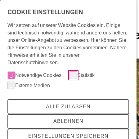
Überspringe Navigation
COOKIE EINSTELLUNGEN
Wir setzen auf unserer Website Cookies ein. Einige
Suche nach „Kommun
Wonach suchst Du?
sind technisch notwendig, während andere uns helfen,
unser Online-Angebot zu verbessern. Hier können Sie
34 Suchergebnisse
die Einstellungen zu den Cookies vornehmen. Nähere
Hinweise erhalten Sie in unseren
Datenschutzhinweisen.
zurück
zurück
zurück
Mitradeln
Notwendige Cookies
Statistik
RadKULTUR-Angebote
Externe Medien
Die Initiative
Mitradeln
RadKULTUR-Angebote
Die Initiative
Radinfrastruktur in Baden-Württemberg
Angebote für Unternehmen
Förderkommunen
ALLE ZULASSEN
RadRedaktion
Angebote für Kommunen
Über die RadKULTUR
Events
RadKULTUR für AGFK-Kommunen
Presse
ABLEHNEN
Interaktive Karte
Infomaterial & Vorlagen
Downloadbereich
RadROUTENPLANER
Buchungsplattform
EINSTELLUNGEN SPEICHERN