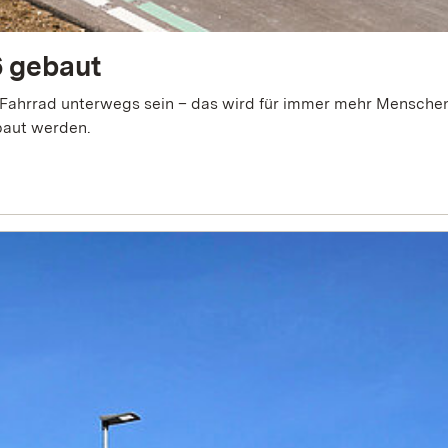
 gebaut
m Fahrrad unterwegs sein – das wird für immer mehr Menschen
baut werden.